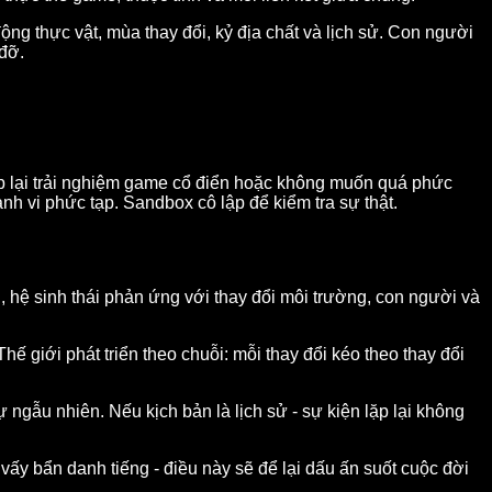
: động thực vật, mùa thay đổi, kỷ địa chất và lịch sử. Con người
đỡ.
lặp lại trải nghiệm game cổ điển hoặc không muốn quá phức
h vi phức tạp. Sandbox cô lập để kiểm tra sự thật.
, hệ sinh thái phản ứng với thay đổi môi trường, con người và
Thế giới phát triển theo chuỗi: mỗi thay đổi kéo theo thay đổi
 ngẫu nhiên. Nếu kịch bản là lịch sử - sự kiện lặp lại không
vấy bẩn danh tiếng - điều này sẽ để lại dấu ấn suốt cuộc đời