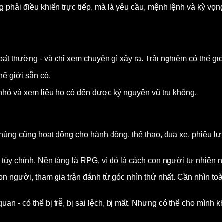
hông phải điều khiển trực tiếp, mà là yêu cầu, mệnh lệnh và kỳ vọ
bất thường - và chỉ xem chuyện gì xảy ra. Trải nghiệm có thể giố
hế giới sẵn có.
nhỏ và xem liệu họ có đến được kỷ nguyên vũ trụ không.
Chúng cũng hoạt động cho hành động, thể thao, đua xe, phiêu lưu
 tùy chỉnh. Nền tảng là RPG, vì đó là cách con người tự nhiên ng
 người, tham gia trận đánh từ góc nhìn thứ nhất. Cần nhìn toàn
uan - có thể bị trễ, bị sai lệch, bị mất. Nhưng có thể cho mình