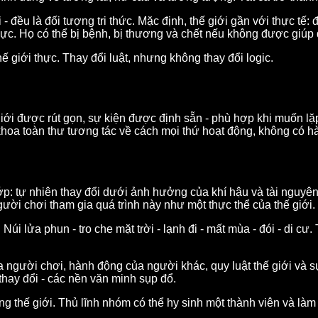
ới - đều là đối tượng tri thức. Mặc định, thế giới gần với thực tế
lực. Họ có thể bị bệnh, bị thương và chết nếu không được giúp 
hế giới thực. Thay đổi luật, nhưng không thay đổi logic.
 giới được rút gọn, sự kiện được định sẵn - phù hợp khi muốn 
oa toàn thư tương tác về cách mọi thứ hoạt động, không có hàn
p: tự nhiên thay đổi dưới ảnh hưởng của khí hậu và tài nguyên
gười chơi tham gia quá trình này như một thực thể của thế giới.
i lửa phun - tro che mặt trời - lạnh đi - mất mùa - đói - di cư. 
a người chơi, hành động của người khác, quy luật thế giới và sự
hay đổi - các nền văn minh sụp đổ.
g thế giới. Thủ lĩnh nhóm có thể hy sinh một thành viên và làm 