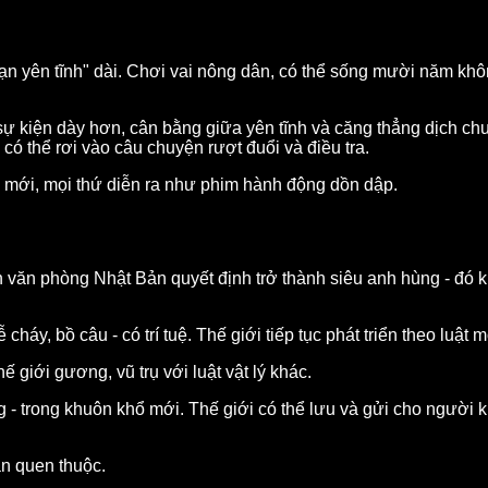
ạn yên tĩnh" dài. Chơi vai nông dân, có thể sống mười năm khôn
ự kiện dày hơn, cân bằng giữa yên tĩnh và căng thẳng dịch chuy
ó thể rơi vào câu chuyện rượt đuổi và điều tra.
n mới, mọi thứ diễn ra như phim hành động dồn dập.
ên văn phòng Nhật Bản quyết định trở thành siêu anh hùng - đó k
cháy, bồ câu - có trí tuệ. Thế giới tiếp tục phát triển theo luật 
ế giới gương, vũ trụ với luật vật lý khác.
 - trong khuôn khổ mới. Thế giới có thể lưu và gửi cho người k
ần quen thuộc.