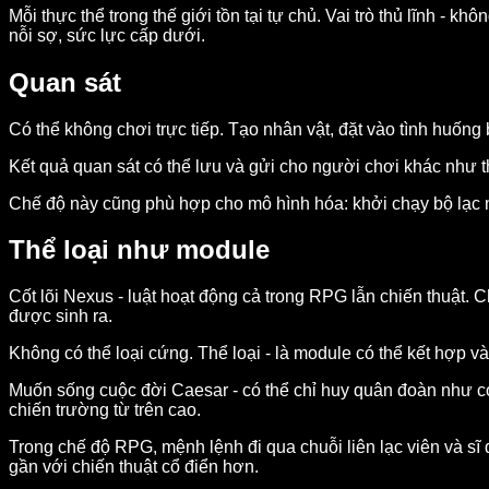
Mỗi thực thể trong thế giới tồn tại tự chủ. Vai trò thủ lĩnh - k
nỗi sợ, sức lực cấp dưới.
Quan sát
Có thể không chơi trực tiếp. Tạo nhân vật, đặt vào tình huống 
Kết quả quan sát có thể lưu và gửi cho người chơi khác như t
Chế độ này cũng phù hợp cho mô hình hóa: khởi chạy bộ lạc 
Thể loại như module
Cốt lõi Nexus - luật hoạt động cả trong RPG lẫn chiến thuật. 
được sinh ra.
Không có thể loại cứng. Thể loại - là module có thể kết hợp và
Muốn sống cuộc đời Caesar - có thể chỉ huy quân đoàn như con
chiến trường từ trên cao.
Trong chế độ RPG, mệnh lệnh đi qua chuỗi liên lạc viên và sĩ q
gần với chiến thuật cổ điển hơn.