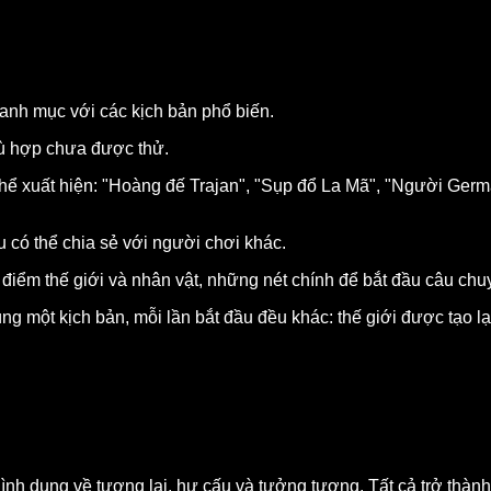
anh mục với các kịch bản phổ biến.
hù hợp chưa được thử.
 có thể xuất hiện: "Hoàng đế Trajan", "Sụp đổ La Mã", "Người 
u có thể chia sẻ với người chơi khác.
c điểm thế giới và nhân vật, những nét chính để bắt đầu câu chu
g một kịch bản, mỗi lần bắt đầu đều khác: thế giới được tạo lạ
 hình dung về tương lai, hư cấu và tưởng tượng. Tất cả trở thành