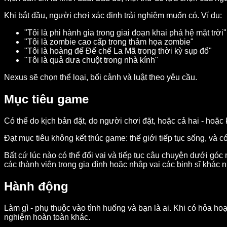
Khi bắt đầu, người chơi xác định trải nghiệm muốn có. Ví dụ:
"Tôi là phi hành gia trong giai đoạn khai phá hệ mặt trời"
"Tôi là zombie cao cấp trong thảm họa zombie"
"Tôi là hoàng đế Đế chế La Mã trong thời kỳ sụp đổ"
"Tôi là quả dưa chuột trong nhà kính"
Nexus sẽ chọn thể loại, bối cảnh và luật theo yêu cầu.
Mục tiêu game
Có thể do kịch bản đặt, do người chơi đặt, hoặc cả hai - hoặc 
Đạt mục tiêu không kết thúc game: thế giới tiếp tục sống, và có 
Bất cứ lúc nào có thể đổi vai và tiếp tục câu chuyện dưới góc 
các thành viên trong gia đình hoặc nhập vai các binh sĩ khác n
Hành động
Làm gì - phụ thuộc vào tình huống và bạn là ai. Khi có hỏa hoạ
nghiệm hoàn toàn khác.