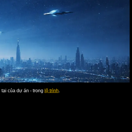
tại của dự án - trong
lộ trình
.