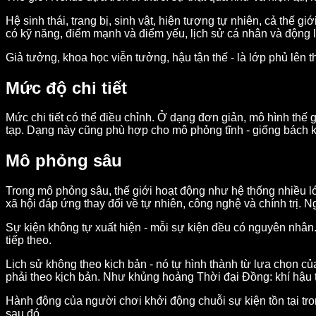
Hệ sinh thái, trang bị, sinh vật, hiện tượng tự nhiên, cả thế gi
có kỹ năng, điểm mạnh và điểm yếu, lịch sử cá nhân và động 
Giả tưởng, khoa học viễn tưởng, hậu tận thế - là lớp phủ lên t
Mức độ chi tiết
Mức chi tiết có thể điều chỉnh. Ở dạng đơn giản, mô hình thế
tạp. Dạng này cũng phù hợp cho mô phỏng tĩnh - giống bách kh
Mô phỏng sâu
Trong mô phỏng sâu, thế giới hoạt động như hệ thống nhiều lớ
xã hội đáp ứng thay đổi về tự nhiên, công nghệ và chính trị. N
Sự kiện không tự xuất hiện - mỗi sự kiện đều có nguyên nhân. Nú
tiếp theo.
Lịch sử không theo kịch bản - nó tự hình thành từ lựa chọn củ
phải theo kịch bản. Như khủng hoảng Thời đại Đồng: khí hậu t
Hành động của người chơi khởi động chuỗi sự kiện tồn tại tron
sau đó.