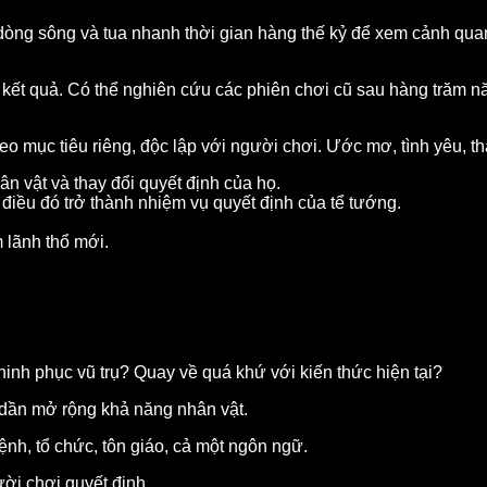
òng sông và tua nhanh thời gian hàng thế kỷ để xem cảnh quan 
và kết quả. Có thể nghiên cứu các phiên chơi cũ sau hàng trăm 
heo mục tiêu riêng, độc lập với người chơi. Ước mơ, tình yêu, t
 vật và thay đổi quyết định của họ.
 điều đó trở thành nhiệm vụ quyết định của tể tướng.
 lãnh thổ mới.
inh phục vũ trụ? Quay về quá khứ với kiến thức hiện tại?
 dần mở rộng khả năng nhân vật.
ệnh, tổ chức, tôn giáo, cả một ngôn ngữ.
ười chơi quyết định.