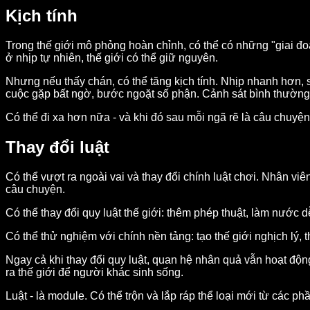
Kịch tính
Trong thế giới mô phỏng hoàn chỉnh, có thể có những "giai đo
ở nhịp tự nhiên, thế giới có thể giữ nguyên.
Nhưng nếu thấy chán, có thể tăng kịch tính. Nhịp nhanh hơn, s
cuộc gặp bất ngờ, bước ngoặt số phận. Cảnh sát bình thường c
Có thể đi xa hơn nữa - và khi đó sau mỗi ngã rẽ là câu chuyệ
Thay đổi luật
Có thể vượt ra ngoài vai và thay đổi chính luật chơi. Nhân vi
câu chuyện.
Có thể thay đổi quy luật thế giới: thêm phép thuật, làm nước dễ 
Có thể thử nghiệm với chính nền tảng: tạo thế giới nghịch lý, th
Ngay cả khi thay đổi quy luật, quan hệ nhân quả vẫn hoạt động
ra thế giới để người khác sinh sống.
Luật - là module. Có thể trộn và lắp ráp thể loại mới từ các ph