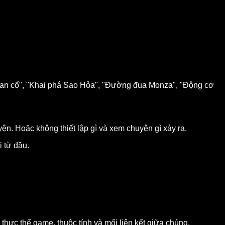
German cổ", "Khai phá Sao Hỏa", "Đường đua Monza", "Động cơ
yện. Hoặc không thiết lập gì và xem chuyện gì xảy ra.
i từ đầu.
 thực thể game, thuộc tính và mối liên kết giữa chúng.