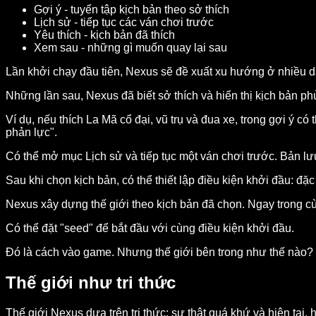
Gợi ý - tuyển tập kịch bản theo sở thích
Lịch sử - tiếp tục các ván chơi trước
Yêu thích - kịch bản đã thích
Xem sau - những gì muốn quay lại sau
Lần khởi chạy đầu tiên, Nexus sẽ đề xuất xu hướng ở nhiều d
Những lần sau, Nexus đã biết sở thích và hiển thị kịch bản p
Ví dụ, nếu thích La Mã cổ đại, vũ trụ và đua xe, trong gợi ý
phản lực".
Có thể mở mục Lịch sử và tiếp tục một ván chơi trước. Bản lư
Sau khi chọn kịch bản, có thể thiết lập điều kiện khởi đầu: đặ
Nexus xây dựng thế giới theo kịch bản đã chọn. Ngay trong cùn
Có thể đặt "seed" để bắt đầu với cùng điều kiện khởi đầu.
Đó là cách vào game. Nhưng thế giới bên trong như thế nào?
Thế giới như tri thức
Thế giới Nexus dựa trên tri thức: sự thật quá khứ và hiện tại,