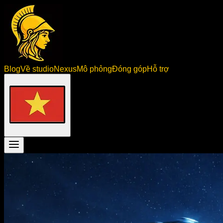
Blog
Về studio
Nexus
Mô phỏng
Đóng góp
Hỗ trợ