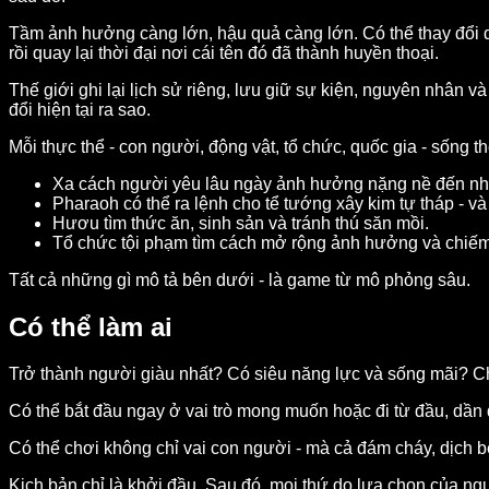
Tầm ảnh hưởng càng lớn, hậu quả càng lớn. Có thể thay đổi d
rồi quay lại thời đại nơi cái tên đó đã thành huyền thoại.
Thế giới ghi lại lịch sử riêng, lưu giữ sự kiện, nguyên nhân 
đổi hiện tại ra sao.
Mỗi thực thể - con người, động vật, tổ chức, quốc gia - sống t
Xa cách người yêu lâu ngày ảnh hưởng nặng nề đến nhân
Pharaoh có thể ra lệnh cho tể tướng xây kim tự tháp - và
Hươu tìm thức ăn, sinh sản và tránh thú săn mồi.
Tổ chức tội phạm tìm cách mở rộng ảnh hưởng và chiếm
Tất cả những gì mô tả bên dưới - là game từ mô phỏng sâu.
Có thể làm ai
Trở thành người giàu nhất? Có siêu năng lực và sống mãi? Ch
Có thể bắt đầu ngay ở vai trò mong muốn hoặc đi từ đầu, dần
Có thể chơi không chỉ vai con người - mà cả đám cháy, dịch b
Kịch bản chỉ là khởi đầu. Sau đó, mọi thứ do lựa chọn của ng