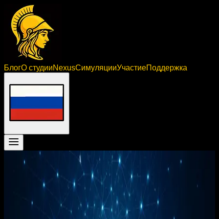
Блог
О студии
Nexus
Симуляции
Участие
Поддержка