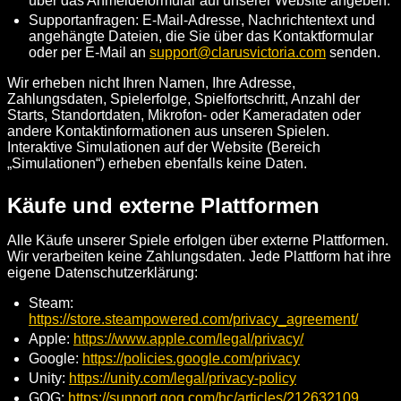
über das Anmeldeformular auf unserer Website angeben.
Supportanfragen: E-Mail-Adresse, Nachrichtentext und
angehängte Dateien, die Sie über das Kontaktformular
oder per E-Mail an
support@clarusvictoria.com
senden.
Wir erheben nicht Ihren Namen, Ihre Adresse,
Zahlungsdaten, Spielerfolge, Spielfortschritt, Anzahl der
Starts, Standortdaten, Mikrofon- oder Kameradaten oder
andere Kontaktinformationen aus unseren Spielen.
Interaktive Simulationen auf der Website (Bereich
„Simulationen“) erheben ebenfalls keine Daten.
Käufe und externe Plattformen
Alle Käufe unserer Spiele erfolgen über externe Plattformen.
Wir verarbeiten keine Zahlungsdaten. Jede Plattform hat ihre
eigene Datenschutzerklärung:
Steam:
https://store.steampowered.com/privacy_agreement/
Apple:
https://www.apple.com/legal/privacy/
Google:
https://policies.google.com/privacy
Unity:
https://unity.com/legal/privacy-policy
GOG:
https://support.gog.com/hc/articles/212632109