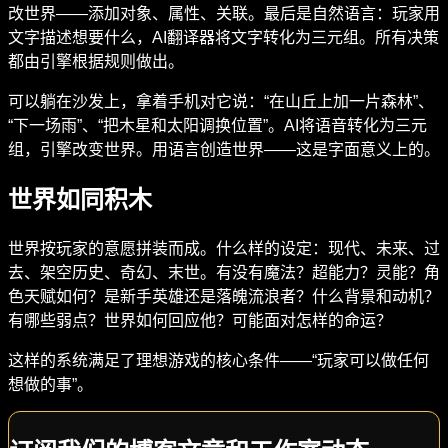
改世界——添加对象、属性、关联。最后是自然语言：玩家用
文字描述想要什么，AI翻译器将文字转化为三元组。所有决策
都由引擎根据规则做出。
可以躺在沙发上，拿着手机对它说：“在山丘上加一片森林”、
“下一场雨”、“把木星和太阳调换位置”。AI将语音转化为三元
组，引擎改变世界。用语言创造世界——这是字面意义上的。
世界如同积木
世界按玩家的意愿拼装而成。什么样的设定：现代、未来、过
去、架空历史、奇幻、末世。有没有魔法？超能力？灵能？角
色天赋如何？是新手英雄还是落魄流浪者？什么背景和动机？
有哪些弱点？世界如何回应他？可能面对怎样的命运？
这样的系统满足了理想游戏的核心条件——“玩家可以做任何
想做的事”。