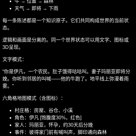
牛 → 位置 → 森林
天气 → 即将 → 下雨
每一条陈述都是一个知识原子。它们共同构成世界的当前状
态。
逻辑和画面是分离的。同一个世界状态可以用文字、图标或
3D呈现。
文字模式：
“你是伊凡，一个农民。肚子饿得咕咕叫。妻子玛丽亚即将分
娩。你听到邻居的叫喊——他的牛跑了。地平线上弥漫着雨
雾。”
六角格地图模式（含图标）：
村庄格：房屋、谷仓、小溪
角色：伊凡 [饱腹度30%，红色]
家人：玛丽亚，怀孕，约30天后分娩
事件：彼得家门前有喊叫声，脚印通向森林