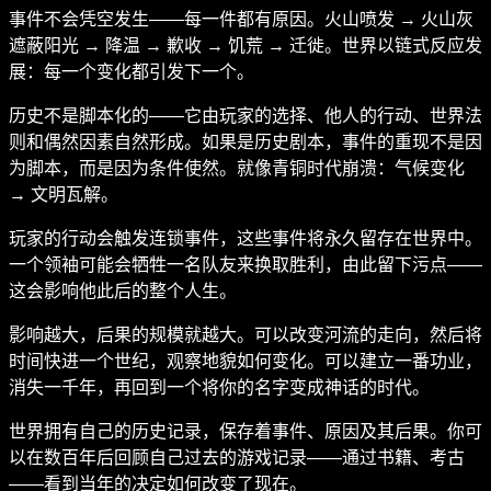
事件不会凭空发生——每一件都有原因。火山喷发 → 火山灰
遮蔽阳光 → 降温 → 歉收 → 饥荒 → 迁徙。世界以链式反应发
展：每一个变化都引发下一个。
历史不是脚本化的——它由玩家的选择、他人的行动、世界法
则和偶然因素自然形成。如果是历史剧本，事件的重现不是因
为脚本，而是因为条件使然。就像青铜时代崩溃：气候变化
→ 文明瓦解。
玩家的行动会触发连锁事件，这些事件将永久留存在世界中。
一个领袖可能会牺牲一名队友来换取胜利，由此留下污点——
这会影响他此后的整个人生。
影响越大，后果的规模就越大。可以改变河流的走向，然后将
时间快进一个世纪，观察地貌如何变化。可以建立一番功业，
消失一千年，再回到一个将你的名字变成神话的时代。
世界拥有自己的历史记录，保存着事件、原因及其后果。你可
以在数百年后回顾自己过去的游戏记录——通过书籍、考古
——看到当年的决定如何改变了现在。