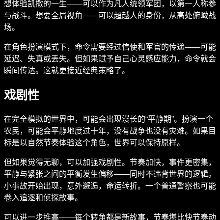
想体验凯撒的一生——可以作为凡人统领军团，以第一人称参
与战斗。想要全局视角——可以超越人的身份，从高处俯瞰战
场。
在角色扮演模式下，命令需要经过信使和军官的传递——可能
延迟、失真或丢失。但如果赋予自己心灵感应能力，命令就会
瞬间传达。这就更接近经典策略了。
戏剧性
在完全模拟的世界中，可能会出现漫长的“平静期”。扮演一个
农民，可能会平静地度过十年，没有战争也没有灾难。如果目
标是以自然节奏体验这个角色，世界可以保持原样。
但如果觉得无聊，可以加强戏剧性。节奏加快，事件更密集，
平静与紧张之间的平衡发生偏移——同时不违背世界的逻辑。
小事故开始出现，意外邂逅，命运转折。一个普通警察也可能
卷入追逐和侦探故事。
可以进一步推高——每个转角都是新故事，节奏堪比快节奏动