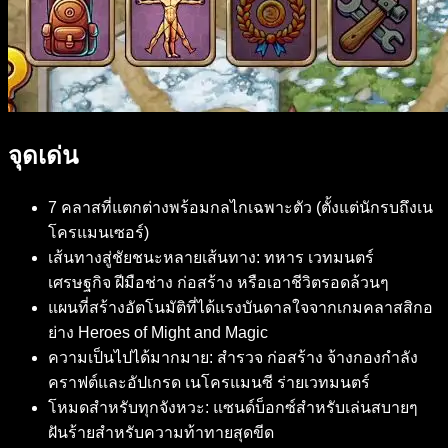
จุดเด่น
7 คลาสที่แตกต่างพร้อมกลไกเฉพาะตัว (ตั้งแต่นักรบถึงเน
โครแมนเซอร์)
เส้นทางสู่ชัยชนะหลายเส้นทาง: ทหาร เวทมนตร์
เศรษฐกิจ ฝีมือช่าง ก่อสร้าง หรือเอาชีวิตรอดล้วนๆ
แผนที่สร้างอัตโนมัติที่ได้แรงบันดาลใจจากเกมคลาสสิกอ
ย่าง Heroes of Might and Magic
ความเป็นไปได้มากมาย: สำรวจ ก่อสร้าง จ้างกองกำลัง
คราฟต์และอัปเกรด เนโครแมนซี ร่ายเวทมนตร์
โหมดสำหรับทุกจังหวะ: แซนด์บ็อกซ์สำหรับเล่นสบายๆ
ฝันร้ายสำหรับความท้าทายสุดขีด