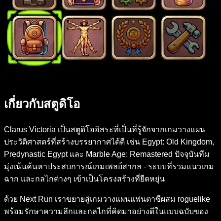
เกี่ยวกับสตูดิโอ
Clarus Victoria เป็นสตูดิโออิสระที่เป็นที่รู้จักจากเกมวางแผน
ประวัติศาสตร์ที่สร้างบรรยากาศได้ดี เช่น Egypt: Old Kingdom,
Predynastic Egypt และ Marble Age: Remastered ปัจจุบันทีม
มุ่งเน้นค้นหาประสบการณ์เกมเพลย์สากล - ระบบที่รวมแนวเกม
ฉาก และกลไกต่างๆ เข้าเป็นโครงสร้างที่ยืดหยุ่น
ด้วย Next Run เราขยายสู่เกมวางแผนแฟนตาซีผสม roguelike
พร้อมรักษาความลึกและกลไกที่คิดมาอย่างดีในแบบฉบับของ