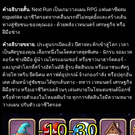
คำอธิบายสั้น.
Next Run เป็นเกมวางแผน RPG แฟนตาซีผสม
roguelike เอาชีวิตรอดจากคลื่นนรกที่ไม่หยุดยั้งและสร้างเส้น
ทางสู่ชัยชนะของคุณเอง - ด้วยพลัง เวทมนตร์ เศรษฐกิจ หรือ
ฝีมือช่าง
คำอธิบายขยาย.
ประตูนรกเปิดแล้ว ปีศาจทะลักเข้าสู่โลก เวลา
เป็นศัตรูของคุณ เลือกหนึ่งในเจ็ดคลาสสุดพิเศษ - นักรบ จอมเวท
ลอร์ด ช่างฝีมือ ผู้นำ เนโครแมนเซอร์ หรือชาวนาฮาร์ดคอร์ -
และบุกฝ่าโลกที่สร้างอัตโนมัติ สู้รบ ติดสินบน หรือเอาชนะศัตรู
ด้วยไหวพริบ ยึดนิคม คราฟต์อุปกรณ์ จ้างกองกำลัง หรือปลุกอัน
เดด เดินหน้าสู่ชัยชนะได้ทุกเส้นทาง - ทหาร เวทมนตร์ เศรษฐกิจ
ฝีมือช่าง หรือเอาชีวิตรอดล้วนๆ เล่นสบายในโหมดแซนด์บ็อกซ์
หรือท้าทายตัวเองในโหมดฝันร้าย ทุกการตัดสินใจมีความหมาย
วางแผน ปรับตัว เอาชีวิตรอด