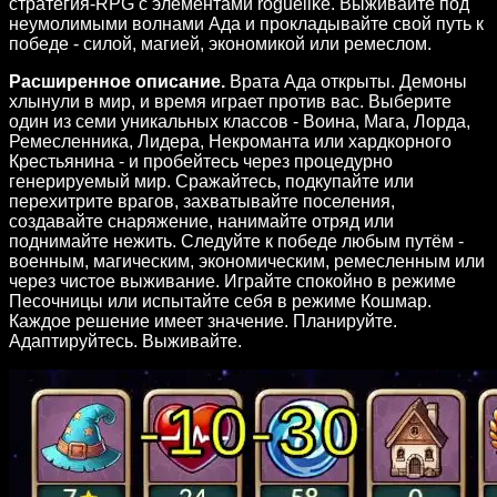
стратегия-RPG с элементами roguelike. Выживайте под
неумолимыми волнами Ада и прокладывайте свой путь к
победе - силой, магией, экономикой или ремеслом.
Расширенное описание.
Врата Ада открыты. Демоны
хлынули в мир, и время играет против вас. Выберите
один из семи уникальных классов - Воина, Мага, Лорда,
Ремесленника, Лидера, Некроманта или хардкорного
Крестьянина - и пробейтесь через процедурно
генерируемый мир. Сражайтесь, подкупайте или
перехитрите врагов, захватывайте поселения,
создавайте снаряжение, нанимайте отряд или
поднимайте нежить. Следуйте к победе любым путём -
военным, магическим, экономическим, ремесленным или
через чистое выживание. Играйте спокойно в режиме
Песочницы или испытайте себя в режиме Кошмар.
Каждое решение имеет значение. Планируйте.
Адаптируйтесь. Выживайте.