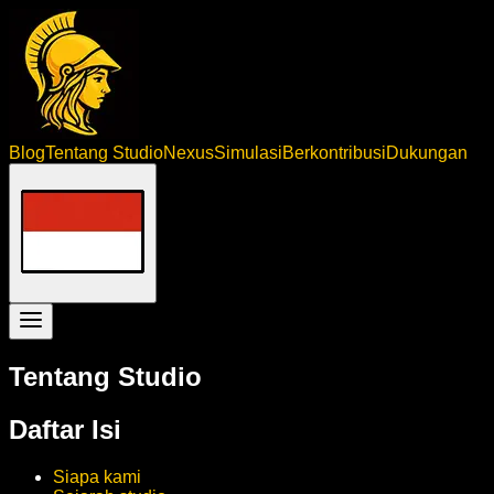
Blog
Tentang Studio
Nexus
Simulasi
Berkontribusi
Dukungan
Tentang Studio
Daftar Isi
Siapa kami