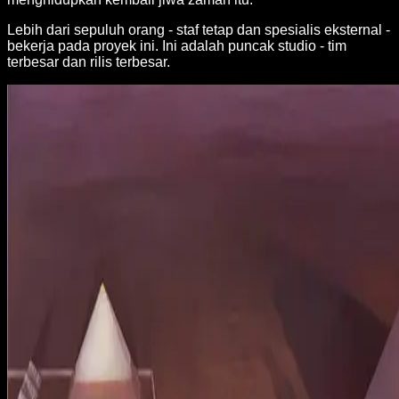
Lebih dari sepuluh orang - staf tetap dan spesialis eksternal -
bekerja pada proyek ini. Ini adalah puncak studio - tim
terbesar dan rilis terbesar.