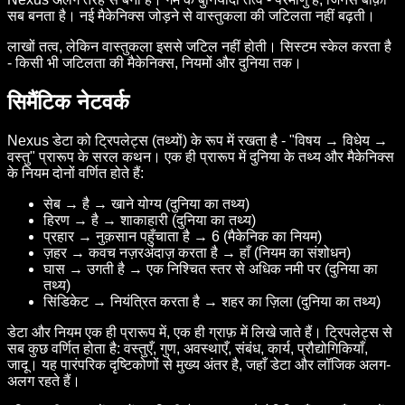
सब बनता है। नई मैकेनिक्स जोड़ने से वास्तुकला की जटिलता नहीं बढ़ती।
लाखों तत्व, लेकिन वास्तुकला इससे जटिल नहीं होती। सिस्टम स्केल करता है
- किसी भी जटिलता की मैकेनिक्स, नियमों और दुनिया तक।
सिमैंटिक नेटवर्क
Nexus डेटा को ट्रिपलेट्स (तथ्यों) के रूप में रखता है - "विषय → विधेय →
वस्तु" प्रारूप के सरल कथन। एक ही प्रारूप में दुनिया के तथ्य और मैकेनिक्स
के नियम दोनों वर्णित होते हैं:
सेब → है → खाने योग्य (दुनिया का तथ्य)
हिरण → है → शाकाहारी (दुनिया का तथ्य)
प्रहार → नुक़सान पहुँचाता है → 6 (मैकेनिक का नियम)
ज़हर → कवच नज़रअंदाज़ करता है → हाँ (नियम का संशोधन)
घास → उगती है → एक निश्चित स्तर से अधिक नमी पर (दुनिया का
तथ्य)
सिंडिकेट → नियंत्रित करता है → शहर का ज़िला (दुनिया का तथ्य)
डेटा और नियम एक ही प्रारूप में, एक ही ग्राफ़ में लिखे जाते हैं। ट्रिपलेट्स से
सब कुछ वर्णित होता है: वस्तुएँ, गुण, अवस्थाएँ, संबंध, कार्य, प्रौद्योगिकियाँ,
जादू। यह पारंपरिक दृष्टिकोणों से मुख्य अंतर है, जहाँ डेटा और लॉजिक अलग-
अलग रहते हैं।