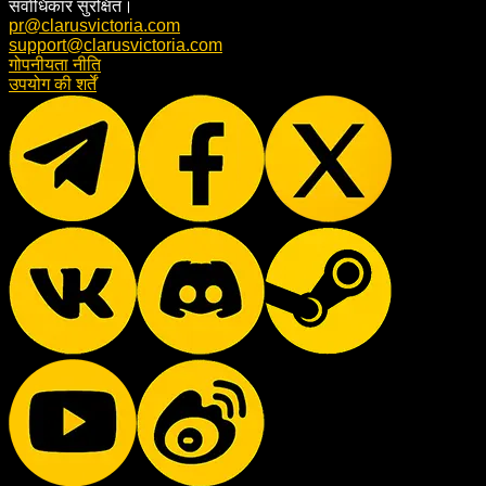
सर्वाधिकार सुरक्षित।
pr@clarusvictoria.com
support@clarusvictoria.com
गोपनीयता नीति
उपयोग की शर्तें