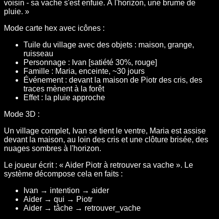
voisin - sa vache s'est enfuie. À l'horizon, une brume de
pluie. »
Mode carte hex avec icônes :
Tuile du village avec des objets : maison, grange,
ruisseau
Personnage : Ivan [satiété 30%, rouge]
Famille : Maria, enceinte, ~30 jours
Événement : devant la maison de Piotr des cris, des
traces mènent à la forêt
Effet : la pluie approche
Mode 3D :
Un village complet, Ivan se tient le ventre, Maria est assise
devant la maison, au loin des cris et une clôture brisée, des
nuages sombres à l'horizon.
Le joueur écrit : « Aider Piotr à retrouver sa vache ». Le
système décompose cela en faits :
Ivan → intention → aider
Aider → qui → Piotr
Aider → tâche → retrouver_vache