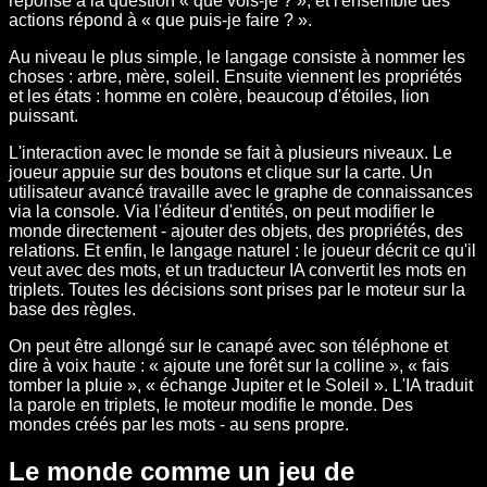
réponse à la question « que vois-je ? », et l'ensemble des
actions répond à « que puis-je faire ? ».
Au niveau le plus simple, le langage consiste à nommer les
choses : arbre, mère, soleil. Ensuite viennent les propriétés
et les états : homme en colère, beaucoup d'étoiles, lion
puissant.
L'interaction avec le monde se fait à plusieurs niveaux. Le
joueur appuie sur des boutons et clique sur la carte. Un
utilisateur avancé travaille avec le graphe de connaissances
via la console. Via l'éditeur d'entités, on peut modifier le
monde directement - ajouter des objets, des propriétés, des
relations. Et enfin, le langage naturel : le joueur décrit ce qu'il
veut avec des mots, et un traducteur IA convertit les mots en
triplets. Toutes les décisions sont prises par le moteur sur la
base des règles.
On peut être allongé sur le canapé avec son téléphone et
dire à voix haute : « ajoute une forêt sur la colline », « fais
tomber la pluie », « échange Jupiter et le Soleil ». L'IA traduit
la parole en triplets, le moteur modifie le monde. Des
mondes créés par les mots - au sens propre.
Le monde comme un jeu de