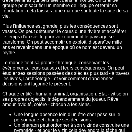
d'événements qui persistent dans le monde. Un chef de
groupe peut sacrifier un membre de l'équipe et ternir sa
réputation - cela laissera une marque sur toute la suite de sa
vie.
Plus l'influence est grande, plus les conséquences sont
vastes. On peut détourner le cours d'une rivière et accélérer
le temps d'un siècle pour voir comment le paysage se
transforme. On peut accomplir un exploit, disparaître mille
ans et revenir dans une époque où ce nom est devenu un
mythe.
Le monde tient sa propre chronique, conservant les
événements, leurs causes et leurs conséquences. On peut
étudier ses sessions passées des siècles plus tard - à travers
les livres, l'archéologie - et voir comment d'anciennes
décisions ont façonné le présent.
Chaque entité - humain, animal, organisation, État - vit selon
ses propres objectifs, indépendamment du joueur. Rêve,
amour, avidité, colère - chacun a les siens.
Une longue absence loin d'un être cher pèse sur le
personnage et change ses décisions.
Un pharaon peut ordonner à son vizir de construire une
pyramide - et pour le vizir, cela deviendra la tâche qui