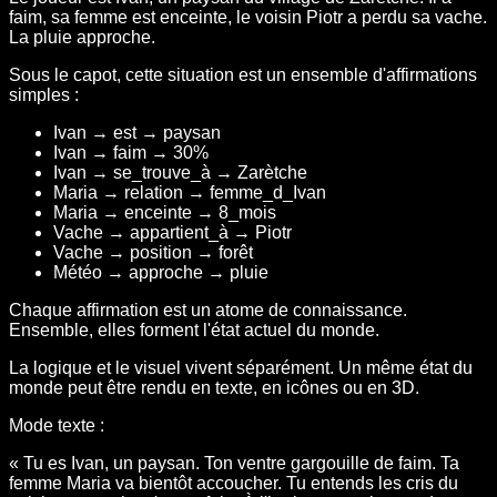
faim, sa femme est enceinte, le voisin Piotr a perdu sa vache.
La pluie approche.
Sous le capot, cette situation est un ensemble d'affirmations
simples :
Ivan → est → paysan
Ivan → faim → 30%
Ivan → se_trouve_à → Zarètche
Maria → relation → femme_d_Ivan
Maria → enceinte → 8_mois
Vache → appartient_à → Piotr
Vache → position → forêt
Météo → approche → pluie
Chaque affirmation est un atome de connaissance.
Ensemble, elles forment l'état actuel du monde.
La logique et le visuel vivent séparément. Un même état du
monde peut être rendu en texte, en icônes ou en 3D.
Mode texte :
« Tu es Ivan, un paysan. Ton ventre gargouille de faim. Ta
femme Maria va bientôt accoucher. Tu entends les cris du