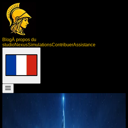
Blog
À propos du
studio
Nexus
Simulations
Contribuer
Assistance