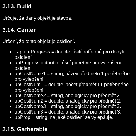
3.13. Build
Určuje, že daný objekt je stavba.
3.14. Center
Určení, že tento objekt je osídlení.
captureProgress = double, úsilí potřebné pro dobytí
osídlení.
upProgress = double, úsilí potřebné pro vylepšení
osídlení.
upCostName1 = string, název předmětu 1 potřebného
pro vylepšení.
upCostNum1 = double, počet předmětu 1 potřebného
pro vylepšení.
upCostName2 = string, analogicky pro předmět 2.
upCostNum2 = double, analogicky pro předmět 2.
upCostName3 = string, analogicky pro předmět 3.
upCostNum3 = double, analogicky pro předmět 3.
upProp = string, na jaké osídlení se vylepšuje.
3.15. Gatherable