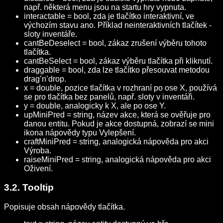
např. některá menu jsou na startu hry vypnuta.
interactable = bool, zda je tlačítko interaktivní, ve
výchozím stavu ano. Příklad neinteraktivních tlačítek -
sloty inventáře.
cantBeDeselect = bool, zákaz zrušení výběru tohoto
tlačítka.
cantBeSelect = bool, zákaz výběru tlačítka při kliknutí.
draggable = bool, zda lze tlačítko přesouvat metodou
drag’n’drop.
x = double, pozice tlačítka v rozhraní po ose X, používá
se pro tlačítka bez panelů, např. sloty v inventáři.
y = double, analogicky k X, ale po ose Y.
upMiniPred = string, název akce, která se ověřuje pro
danou entitu. Pokud je akce dostupná, zobrazí se mini
ikona nápovědy typu Vylepšení.
craftMiniPred = string, analogická nápověda pro akci
Výroba.
raiseMiniPred = string, analogická nápověda pro akci
Oživení.
3.2. Tooltip
Popisuje obsah nápovědy tlačítka.