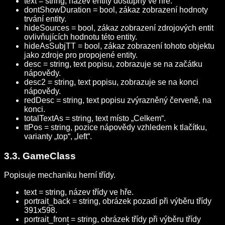
text = string, název entity dostupný ve hře.
dontShowDuration = bool, zákaz zobrazení hodnoty
trvání entity.
hideSources = bool, zákaz zobrazení zdrojových entit
ovlivňujících hodnotu této entity.
hideAsSubjTT = bool, zákaz zobrazení tohoto objektu
jako zdroje pro propojené entity.
desc = string, text popisu, zobrazuje se na začátku
nápovědy.
desc2 = string, text popisu, zobrazuje se na konci
nápovědy.
redDesc = string, text popisu zvýrazněný červeně, na
konci.
totalTextAs = string, text místo „Celkem“.
ttPos = string, pozice nápovědy vzhledem k tlačítku,
varianty „top“, „left“.
3.3. GameClass
Popisuje mechaniku herní třídy.
text = string, název třídy ve hře.
portrait_back = string, obrázek pozadí při výběru třídy
391x598.
portrait_front = string, obrázek třídy při výběru třídy