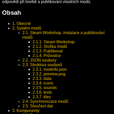
odpovědi při tvorbě a publikování vlastních modů.
Obsah
1. Obecné
2. Systém modů
2.1. Steam Workshop, instalace a publikování
modů
2.1.1. Steam Workshop
2.1.2. Složka modů
2.1.3. Publikovat
2.1.4. Průvodce
2.2. JSON soubory
2.3. Struktura souborů
2.3.1. modinfo.json
2.3.2. preview.png
2.3.3. data
2.3.4. icons
2.3.5. sounds
2.3.6. texts
2.3.7. tiles
2.4. Synchronizace modů
2.5. Sloučení dat
3. Komponenty