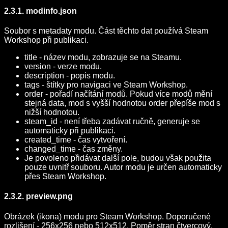
2.3.1. modinfo.json
Soubor s metadaty modu. Část těchto dat používá Steam
Workshop při publikaci.
title - název modu, zobrazuje se na Steamu.
version - verze modu.
description - popis modu.
tags - štítky pro navigaci ve Steam Workshop.
order - pořadí načítání modů. Pokud více modů mění
stejná data, mod s vyšší hodnotou order přepíše mod s
nižší hodnotou.
steam_id - není třeba zadávat ručně, generuje se
automaticky při publikaci.
created_time - čas vytvoření.
changed_time - čas změny.
Je povoleno přidávat další pole, budou však použita
pouze uvnitř souboru. Autor modu je určen automaticky
přes Steam Workshop.
2.3.2. preview.png
Obrázek (ikona) modu pro Steam Workshop. Doporučené
rozlišení - 256x256 nebo 512x512. Poměr stran čtvercový.