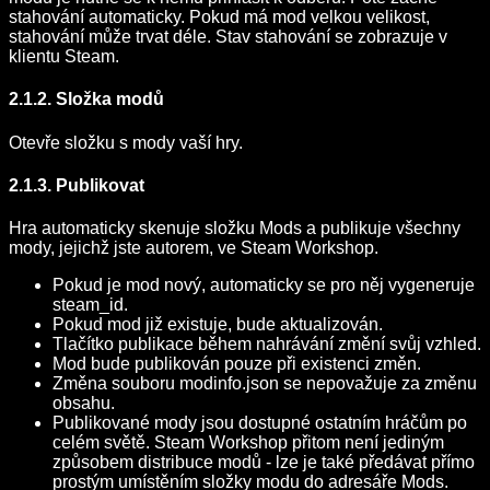
stahování automaticky. Pokud má mod velkou velikost,
stahování může trvat déle. Stav stahování se zobrazuje v
klientu Steam.
2.1.2. Složka modů
Otevře složku s mody vaší hry.
2.1.3. Publikovat
Hra automaticky skenuje složku Mods a publikuje všechny
mody, jejichž jste autorem, ve Steam Workshop.
Pokud je mod nový, automaticky se pro něj vygeneruje
steam_id.
Pokud mod již existuje, bude aktualizován.
Tlačítko publikace během nahrávání změní svůj vzhled.
Mod bude publikován pouze při existenci změn.
Změna souboru modinfo.json se nepovažuje za změnu
obsahu.
Publikované mody jsou dostupné ostatním hráčům po
celém světě. Steam Workshop přitom není jediným
způsobem distribuce modů - lze je také předávat přímo
prostým umístěním složky modu do adresáře Mods.