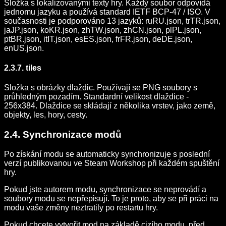
Složka s lokalizovanými texty hry. Každý soubor odpovídá
jednomu jazyku a používá standard IETF BCP-47 / ISO. V
současnosti je podporováno 13 jazyků: ruRU.json, trTR.json,
jaJP.json, koKR.json, zhTW.json, zhCN.json, plPL.json,
ptBR.json, itIT.json, esES.json, frFR.json, deDE.json,
enUS.json.
2.3.7. tiles
Složka s obrázky dlaždic. Používají se PNG soubory s
průhledným pozadím. Standardní velikost dlaždice -
256x384. Dlaždice se skládají z několika vrstev, jako země,
objekty, les, hory, cesty.
2.4. Synchronizace modů
Po získání modu se automaticky synchronizuje s poslední
verzí publikovanou ve Steam Workshop při každém spuštění
hry.
Pokud jste autorem modu, synchronizace se neprovádí a
soubory modu se nepřepisují. To je proto, aby se při práci na
modu vaše změny neztratily po restartu hry.
Pokud chcete vytvořit mod na základě cizího modu, před