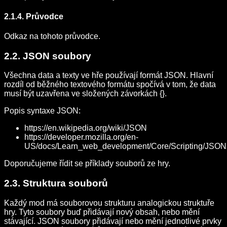
2.1.4. Průvodce
Odkaz na tohoto průvodce.
2.2. JSON soubory
Všechna data a texty ve hře používají formát JSON. Hlavní
rozdíl od běžného textového formátu spočívá v tom, že data
musí být uzavřena ve složených závorkách {}.
Popis syntaxe JSON:
https://en.wikipedia.org/wiki/JSON
https://developer.mozilla.org/en-
US/docs/Learn_web_development/Core/Scripting/JSON
Doporučujeme řídit se příklady souborů ze hry.
2.3. Struktura souborů
Každý mod má souborovou strukturu analogickou struktuře
hry. Tyto soubory buď přidávají nový obsah, nebo mění
stávající. JSON soubory přidávají nebo mění jednotlivé prvky