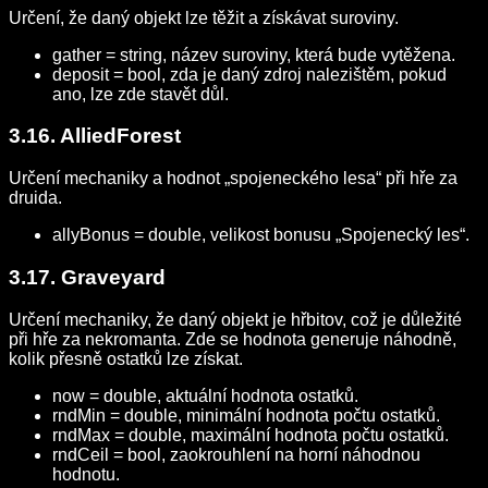
Určení, že daný objekt lze těžit a získávat suroviny.
gather = string, název suroviny, která bude vytěžena.
deposit = bool, zda je daný zdroj nalezištěm, pokud
ano, lze zde stavět důl.
3.16. AlliedForest
Určení mechaniky a hodnot „spojeneckého lesa“ při hře za
druida.
allyBonus = double, velikost bonusu „Spojenecký les“.
3.17. Graveyard
Určení mechaniky, že daný objekt je hřbitov, což je důležité
při hře za nekromanta. Zde se hodnota generuje náhodně,
kolik přesně ostatků lze získat.
now = double, aktuální hodnota ostatků.
rndMin = double, minimální hodnota počtu ostatků.
rndMax = double, maximální hodnota počtu ostatků.
rndCeil = bool, zaokrouhlení na horní náhodnou
hodnotu.