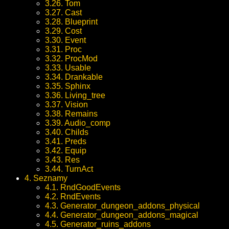
3.26. Tom
3.27. Cast
3.28. Blueprint
3.29. Cost
3.30. Event
3.31. Proc
3.32. ProcMod
3.33. Usable
3.34. Drankable
3.35. Sphinx
3.36. Living_tree
3.37. Vision
3.38. Remains
3.39. Audio_comp
3.40. Childs
3.41. Preds
3.42. Equip
3.43. Res
3.44. TurnAct
4. Seznamy
4.1. RndGoodEvents
4.2. RndEvents
4.3. Generator_dungeon_addons_physical
4.4. Generator_dungeon_addons_magical
4.5. Generator_ruins_addons