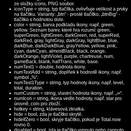
ze složky icons, PNG soubor.
iconType = string, typ tlačítka, ovlivňuje velikost a prvky
na tlačítku. Varianty: „btn“ - prosté tlačítko, „btnBig“ -
tlačítko s hodnotou dole.
color = string, barva podkladu ikony, např. green,
yellow. Seznam barev, které hra rozumí: green,
superGreen, lightGreen, darkGreen, red, superRed,
darkRed, gray, lightGray, darkGray, lightBlue, blue,
darkBlue, darkDarkBlue, grayYellow, yellow, pink,
cyan, darkCyan, almostBlack, black, orange,
darkOrange, lightViolet, purple, chartreuse, num,
gameBack, blank, halfTrans, white, base.
numText1 = double, hodnota ikony.
numTextAdd = string, doplňek k hodnotě ikony, např.
symbol „%“.
numText1Type = string, typ hodnoty ikony, např. level,
total, duration.
numCustom = string, vlastní hodnota ikony, např. „∞“.
numIcon = string, ikona vedle hodnoty, např. star pro
úrovně, coin pro zboží.
hotkey = string, klávesová zkratka.
hide = bool, zda je tlačítko skryté.
hideIfZero = bool, skryje tlačítko, pokud je Total.now
rovno 0.
disabled = bool, zda je tlačítko vypnuto nebo zapnuto,