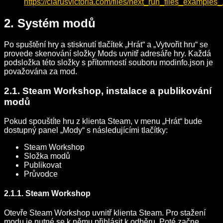
https://clarusvictoria.com/files/next_run_files_examples_
2. Systém modů
Po spuštění hry a stisknutí tlačítek „Hrát“ a „Vytvořit hru“ se
provede skenování složky Mods uvnitř adresáře hry. Každá
podsložka této složky s přítomností souboru modinfo.json je
považována za mod.
2.1. Steam Workshop, instalace a publikování
modů
Pokud spouštíte hru z klienta Steam, v menu „Hrát“ bude
dostupný panel „Mody“ s následujícími tlačítky:
Steam Workshop
Složka modů
Publikovat
Průvodce
2.1.1. Steam Workshop
Otevře Steam Workshop uvnitř klienta Steam. Pro stažení
modu je nutné se k němu přihlásit k odběru. Poté začne