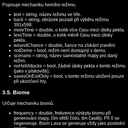
Popisuje mechaniku herního režimu.
text = string, název režimu ve hře.
back = string, obrázek pozadí při výběru režimu
391x598.
moreTime = double, o kolik více času mezi útoky pekla.
lessTime = double, o kolik méně času mezi útoky
pekla.
woundChance = double, šance na získání zranění.
notDemo = bool, režim není dostupný v demu.
scenario = string, název samostatné mapy pro daný
režim.
noHellAttacks = bool, žádné útoky pekla v tomto režimu
(jako v pískovišti).
savesOnExitOnly = bool, v tomto režimu uložení pouze
při ukončení hry.
3.5. Biome
Určuje mechaniku biomů.
frequency = double, frekvence výskytu biomu při
generování mapy, čím větší číslo, tím častěji. Při 0 se
negeneruje. Biom Lava se generuje vždy jako poslední