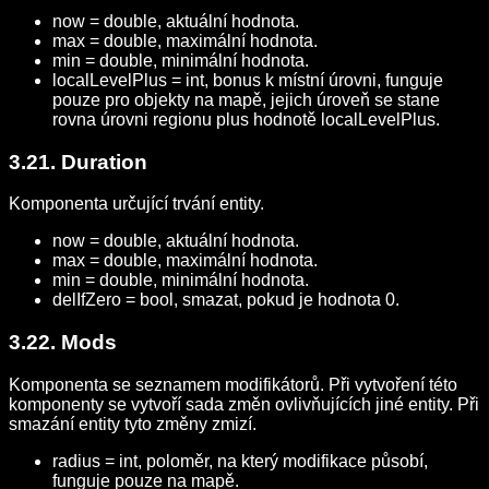
now = double, aktuální hodnota.
max = double, maximální hodnota.
min = double, minimální hodnota.
localLevelPlus = int, bonus k místní úrovni, funguje
pouze pro objekty na mapě, jejich úroveň se stane
rovna úrovni regionu plus hodnotě localLevelPlus.
3.21. Duration
Komponenta určující trvání entity.
now = double, aktuální hodnota.
max = double, maximální hodnota.
min = double, minimální hodnota.
delIfZero = bool, smazat, pokud je hodnota 0.
3.22. Mods
Komponenta se seznamem modifikátorů. Při vytvoření této
komponenty se vytvoří sada změn ovlivňujících jiné entity. Při
smazání entity tyto změny zmizí.
radius = int, poloměr, na který modifikace působí,
funguje pouze na mapě.