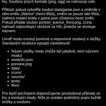
hry. Soubory jiných formátů (png, ogg) se nahrazují celé.
Příklad: pokud vytvoříte soubor data/game.json a změníte v
něm entitu „Warrior“ (herní třída), změní se pouze tato třída,
zatímco ostatní entity v game.json zůstanou beze změn.
Pokud přidáte soubor portrait_warrior_front.png, zcela
nahradí odpovídající obrázek ve hře, protože se shoduje
názvem.
Uvnitř modu existují povinné a nepovinné soubory a složky.
Standardní struktura vypadá následovně:
Název složky modu (může být jakýkoli, není názvem
modu)
modinfo.json
preview.png
data/
icons/
sounds/
texts/
tiles/
Pro lepší pochopení doporučujeme prostudovat příklady ze
hry a existující mody. Níže je uveden podrobný popis každé
složky a souboru.