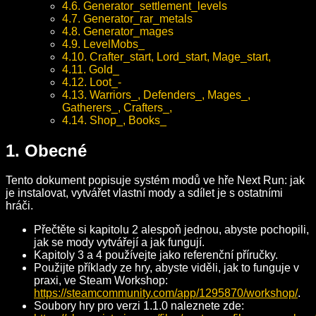
4.6. Generator_settlement_levels
4.7. Generator_rar_metals
4.8. Generator_mages
4.9. LevelMobs_
4.10. Crafter_start, Lord_start, Mage_start,
4.11. Gold_
4.12. Loot_-
4.13. Warriors_, Defenders_, Mages_,
Gatherers_, Crafters_,
4.14. Shop_, Books_
1. Obecné
Tento dokument popisuje systém modů ve hře Next Run: jak
je instalovat, vytvářet vlastní mody a sdílet je s ostatními
hráči.
Přečtěte si kapitolu 2 alespoň jednou, abyste pochopili,
jak se mody vytvářejí a jak fungují.
Kapitoly 3 a 4 používejte jako referenční příručky.
Použijte příklady ze hry, abyste viděli, jak to funguje v
praxi, ve Steam Workshop:
https://steamcommunity.com/app/1295870/workshop/
.
Soubory hry pro verzi 1.1.0 naleznete zde: