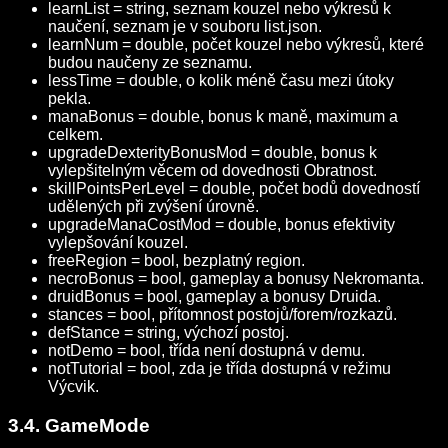
learnList = string, seznam kouzel nebo výkresů k
naučení, seznam je v souboru list.json.
learnNum = double, počet kouzel nebo výkresů, které
budou naučeny ze seznamu.
lessTime = double, o kolik méně času mezi útoky
pekla.
manaBonus = double, bonus k maně, maximum a
celkem.
upgradeDexterityBonusMod = double, bonus k
vylepšitelným věcem od dovednosti Obratnost.
skillPointsPerLevel = double, počet bodů dovedností
udělených při zvýšení úrovně.
upgradeManaCostMod = double, bonus efektivity
vylepšování kouzel.
freeRegion = bool, bezplatný region.
necroBonus = bool, gameplay a bonusy Nekromanta.
druidBonus = bool, gameplay a bonusy Druida.
stances = bool, přítomnost postojů/forem/rozkazů.
defStance = string, výchozí postoj.
notDemo = bool, třída není dostupná v demu.
notTutorial = bool, zda je třída dostupná v režimu
Výcvik.
3.4. GameMode