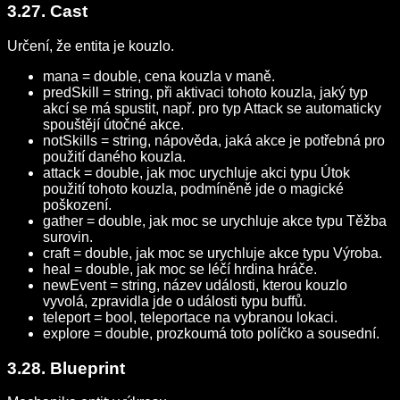
3.27. Cast
Určení, že entita je kouzlo.
mana = double, cena kouzla v maně.
predSkill = string, při aktivaci tohoto kouzla, jaký typ
akcí se má spustit, např. pro typ Attack se automaticky
spouštějí útočné akce.
notSkills = string, nápověda, jaká akce je potřebná pro
použití daného kouzla.
attack = double, jak moc urychluje akci typu Útok
použití tohoto kouzla, podmíněně jde o magické
poškození.
gather = double, jak moc se urychluje akce typu Těžba
surovin.
craft = double, jak moc se urychluje akce typu Výroba.
heal = double, jak moc se léčí hrdina hráče.
newEvent = string, název události, kterou kouzlo
vyvolá, zpravidla jde o události typu buffů.
teleport = bool, teleportace na vybranou lokaci.
explore = double, prozkoumá toto políčko a sousední.
3.28. Blueprint