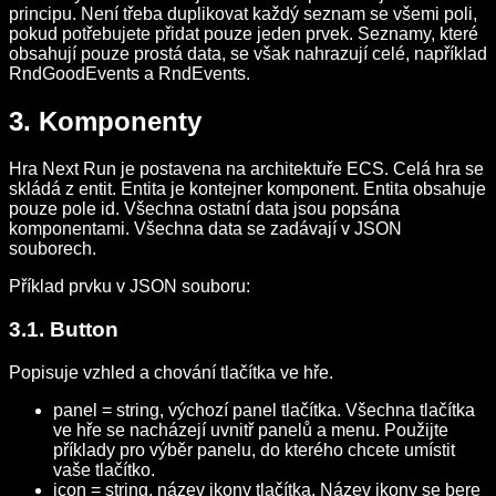
principu. Není třeba duplikovat každý seznam se všemi poli,
pokud potřebujete přidat pouze jeden prvek. Seznamy, které
obsahují pouze prostá data, se však nahrazují celé, například
RndGoodEvents a RndEvents.
3. Komponenty
Hra Next Run je postavena na architektuře ECS. Celá hra se
skládá z entit. Entita je kontejner komponent. Entita obsahuje
pouze pole id. Všechna ostatní data jsou popsána
komponentami. Všechna data se zadávají v JSON
souborech.
Příklad prvku v JSON souboru:
3.1. Button
Popisuje vzhled a chování tlačítka ve hře.
panel = string, výchozí panel tlačítka. Všechna tlačítka
ve hře se nacházejí uvnitř panelů a menu. Použijte
příklady pro výběr panelu, do kterého chcete umístit
vaše tlačítko.
icon = string, název ikony tlačítka. Název ikony se bere