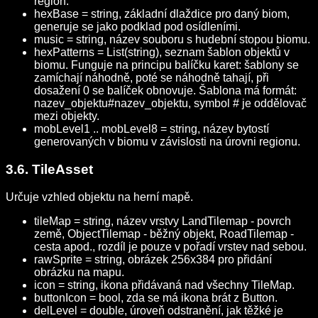
region.
hexBase = string, základní dlaždice pro daný biom,
generuje se jako podklad pod osídleními.
music = string, název souboru s hudební stopou biomu.
hexPatterns = List(string), seznam šablon objektů v
biomu. Funguje na principu balíčku karet: šablony se
zamíchají náhodně, poté se náhodně tahají, při
dosažení 0 se balíček obnovuje. Šablona má formát:
nazev_objektu#nazev_objektu, symbol # je oddělovač
mezi objekty.
mobLevel1 .. mobLevel8 = string, název bytostí
generovaných v biomu v závislosti na úrovni regionu.
3.6. TileAsset
Určuje vzhled objektu na herní mapě.
tileMap = string, název vrstvy LandTilemap - povrch
země, ObjectTilemap - běžný objekt, RoadTilemap -
cesta apod., rozdíl je pouze v pořadí vrstev nad sebou.
rawSprite = string, obrázek 256x384 pro přidání
obrázku na mapu.
icon = string, ikona přidávaná nad všechny TileMap.
buttonIcon = bool, zda se má ikona brát z Button.
delLevel = double, úroveň odstranění, jak těžké je