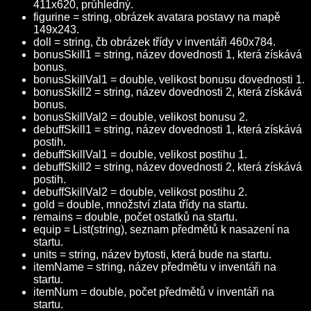
411x620, průhledný.
figurine = string, obrázek avatara postavy na mapě
149x243.
doll = string, čb obrázek třídy v inventáři 460x784.
bonusSkill1 = string, název dovednosti 1, která získává
bonus.
bonusSkillVal1 = double, velikost bonusu dovednosti 1.
bonusSkill2 = string, název dovednosti 2, která získává
bonus.
bonusSkillVal2 = double, velikost bonusu 2.
debuffSkill1 = string, název dovednosti 1, která získává
postih.
debuffSkillVal1 = double, velikost postihu 1.
debuffSkill2 = string, název dovednosti 2, která získává
postih.
debuffSkillVal2 = double, velikost postihu 2.
gold = double, množství zlata třídy na startu.
remains = double, počet ostatků na startu.
equip = List(string), seznam předmětů k nasazení na
startu.
units = string, název bytosti, která bude na startu.
itemName = string, název předmětu v inventáři na
startu.
itemNum = double, počet předmětů v inventáři na
startu.