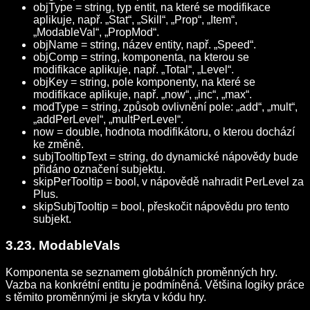
objType = string, typ entit, na které se modifikace
aplikuje, např. „Stat“, „Skill“, „Prop“, „Item“,
„ModableVal“, „PropMod“.
objName = string, název entity, např. „Speed“.
objComp = string, komponenta, na kterou se
modifikace aplikuje, např. „Total“, „Level“.
objKey = string, pole komponenty, na které se
modifikace aplikuje, např. „now“, „inc“, „max“.
modType = string, způsob ovlivnění pole: „add“, „mult“,
„addPerLevel“, „multPerLevel“.
now = double, hodnota modifikátoru, o kterou dochází
ke změně.
subjTooltipText = string, do dynamické nápovědy bude
přidáno označení subjektu.
skipPerTooltip = bool, v nápovědě nahradit PerLevel za
Plus.
skipSubjTooltip = bool, přeskočit nápovědu pro tento
subjekt.
3.23. ModableVals
Komponenta se seznamem globálních proměnných hry.
Vazba na konkrétní entitu je podmíněná. Většina logiky práce
s těmito proměnnými je skryta v kódu hry.