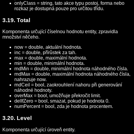
onlyClass = string, tato akce typu postoj, forma nebo
rozkaz je dostupná pouze pro určitou třídu.
3.19. Total
Komponenta určující číselnou hodnotu entity, zpravidla
množství něčeho.
now = double, aktuální hodnota.
inc = double, přírůstek za tah.
max = double, maximální hodnota.
min = double, minimální hodnota.
rndMin = double, minimální hodnota náhodného čísla.
rndMax = double, maximální hodnota náhodného čísla,
nahrazuje now.
rndCeil = bool, zaokrouhlení nahoru při generování
náhodné hodnoty.
overMax = bool, umožňuje překročit limit.
delIfZero = bool, smazat, pokud je hodnota 0.
numPercent = bool, zda je hodnota procentem.
3.20. Level
Komponenta určující úroveň entity.