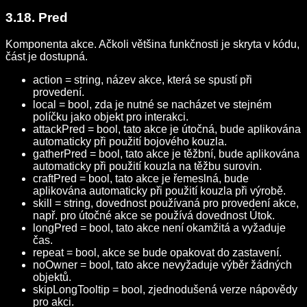
3.18. Pred
Komponenta akce. Ačkoli většina funkčnosti je skryta v kódu,
část je dostupná.
action = string, název akce, která se spustí při
provedení.
local = bool, zda je nutné se nacházet ve stejném
políčku jako objekt pro interakci.
attackPred = bool, tato akce je útočná, bude aplikována
automaticky při použití bojového kouzla.
gatherPred = bool, tato akce je těžbní, bude aplikována
automaticky při použití kouzla na těžbu surovin.
craftPred = bool, tato akce je řemeslná, bude
aplikována automaticky při použití kouzla při výrobě.
skill = string, dovednost používaná pro provedení akce,
např. pro útočné akce se používá dovednost Útok.
longPred = bool, tato akce není okamžitá a vyžaduje
čas.
repeat = bool, akce se bude opakovat do zastavení.
noOwner = bool, tato akce nevyžaduje výběr žádných
objektů.
skipLongTooltip = bool, zjednodušená verze nápovědy
pro akci.