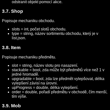
odstranit objekt pomocí akce.
3.7. Shop
Popisuje mechaniku obchodu.
slots = int, počet slotů obchodu.
type = string, název sortimentu obchodu, který je v
list.json.
3.8. Item
Popisuje mechaniku předmětu.
slot = string, název slotu pro nasazení.
stackable = bool, zda může být předmětů více než 1 v
jedné hromadě.
upgradable = bool, zda lze předmět vylepšovat, délka
vylepšení závisí na úrovni.
upProgress = double, délka vylepšení.
order = double, pořadí předmětu v obchodě, čím menší,
tím výše.
3.9. Mob