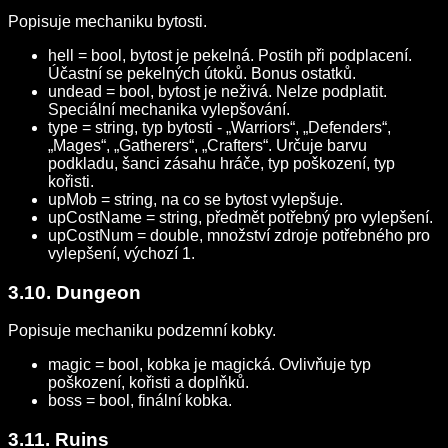
Popisuje mechaniku bytosti.
hell = bool, bytost je pekelná. Postih při podplacení.
Účastní se pekelných útoků. Bonus ostatků.
undead = bool, bytost je neživá. Nelze podplatit.
Speciální mechanika vylepšování.
type = string, typ bytosti - „Warriors“, „Defenders“,
„Mages“, „Gatherers“, „Crafters“. Určuje barvu
podkladu, šanci zásahu hráče, typ poškození, typ
kořisti.
upMob = string, na co se bytost vylepšuje.
upCostName = string, předmět potřebný pro vylepšení.
upCostNum = double, množství zdroje potřebného pro
vylepšení, výchozí 1.
3.10. Dungeon
Popisuje mechaniku podzemní kobky.
magic = bool, kobka je magická. Ovlivňuje typ
poškození, kořisti a doplňků.
boss = bool, finální kobka.
3.11. Ruins