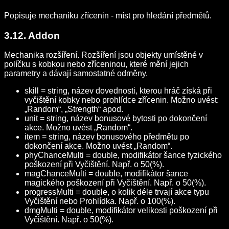
Popisuje mechaniku zřícenin - míst pro hledání předmětů.
3.12. Addon
Mechanika rozšíření. Rozšíření jsou objekty umístěné v
políčku s kobkou nebo zříceninou, které mění jejich
parametry a dávají samostatné odměny.
skill = string, název dovednosti, kterou hráč získá při
vyčištění kobky nebo prohlídce zřícenin. Možno uvést:
„Random“, „Strength“ apod.
unit = string, název bonusové bytosti po dokončení
akce. Možno uvést „Random“.
item = string, název bonusového předmětu po
dokončení akce. Možno uvést „Random“.
phyChanceMulti = double, modifikátor šance fyzického
poškození při Vyčištění. Např. o 50(%).
magChanceMulti = double, modifikátor šance
magického poškození při Vyčištění. Např. o 50(%).
progressMulti = double, o kolik déle trvají akce typu
Vyčištění nebo Prohlídka. Např. o 100(%).
dmgMulti = double, modifikátor velikosti poškození při
Vyčištění. Např. o 50(%).