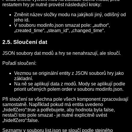
restartem hry je nutné provést následující kroky:
Změnit název složky modu na jakýkoli jiný, odlišný od
jeho id.
V souboru modinfo.json smazat pole: „author“,
„created_time“, „steam_id“, „changed_time“.
2.5. Sloučení dat
JSON soubory dat modů a hry se nenahrazují, ale sloučí.
Pořadí sloučení:
Vezmou se originální entity z JSON souborů hry jako
základní.
Na ně se aplikují data z modů. Mody se aplikují podle
priorit určených polem order v souboru modinfo.json.
Při sloučení se všechna pole všech komponent zpracovávají
samostatně. Například pokud má entita uvedeno
„hideIfZero“:true a potřebujete, aby hodnota byla false,
nestačí toto pole smazat - je nutné explicitně uvést
„hideIfZero“:false.
Seznamy v souboru list.json se sloučí podle stejného