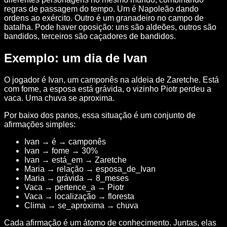
regras de passagem do tempo. Um é Napoleão dando
ordens ao exército. Outro é um granadeiro no campo de
batalha. Pode haver oposição: uns são aldeões, outros são
bandidos, terceiros são caçadores de bandidos.
Exemplo: um dia de Ivan
O jogador é Ivan, um camponês na aldeia de Zaretche. Está
com fome, a esposa está grávida, o vizinho Piotr perdeu a
vaca. Uma chuva se aproxima.
Por baixo dos panos, essa situação é um conjunto de
afirmações simples:
Ivan → é → camponês
Ivan → fome → 30%
Ivan → está_em → Zaretche
Maria → relação → esposa_de_Ivan
Maria → grávida → 8_meses
Vaca → pertence_a → Piotr
Vaca → localização → floresta
Clima → se_aproxima → chuva
Cada afirmação é um átomo de conhecimento. Juntas, elas