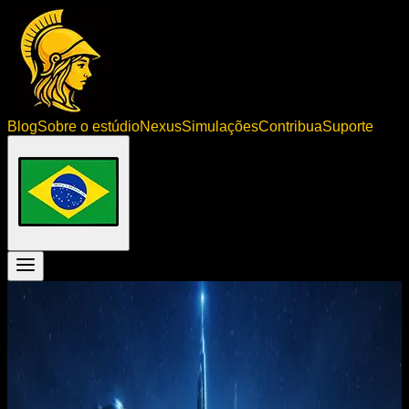
Blog
Sobre o estúdio
Nexus
Simulações
Contribua
Suporte