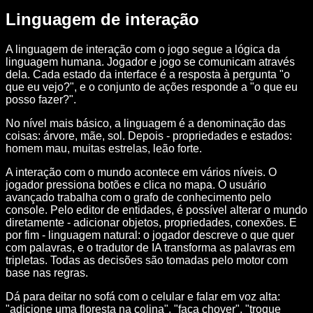
Linguagem de interação
A linguagem de interação com o jogo segue a lógica da
linguagem humana. Jogador e jogo se comunicam através
dela. Cada estado da interface é a resposta à pergunta "o
que eu vejo?", e o conjunto de ações responde a "o que eu
posso fazer?".
No nível mais básico, a linguagem é a denominação das
coisas: árvore, mãe, sol. Depois - propriedades e estados:
homem mau, muitas estrelas, leão forte.
A interação com o mundo acontece em vários níveis. O
jogador pressiona botões e clica no mapa. O usuário
avançado trabalha com o grafo de conhecimento pelo
console. Pelo editor de entidades, é possível alterar o mundo
diretamente - adicionar objetos, propriedades, conexões. E
por fim - linguagem natural: o jogador descreve o que quer
com palavras, e o tradutor de IA transforma as palavras em
tripletas. Todas as decisões são tomadas pelo motor com
base nas regras.
Dá para deitar no sofá com o celular e falar em voz alta:
"adicione uma floresta na colina", "faça chover", "troque