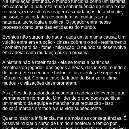
Na simulação profunda, o mundo funciona como um sistema
em camadas: a natureza muda sob influência do clima e dos
recursos, ecossistemas reagem às mudanças do ambiente,
pessoas e sociedades respondem às mudanças na
natureza, tecnologia e política. O jogador entra nesse
processo como uma das entidades do mundo.
Eventos não surgem do nada - cada um tem uma causa. Um
vulcão entra em erupção - cinzas cobrem o sol - resfriamento
- colheita perdida - fome - migração. O mundo se desenvolve
em cadeia: cada mudança puxa a próxima.
A história não é roteirizada - ela se forma a partir das
escolhas do jogador, das ações alheias, das leis do mundo e
do acaso. Se o cenário é histórico, os eventos se repetem
não por script. Como a crise da Idade do Bronze: o clima
mudou - civilizações desmoronaram.
As ações do jogador desencadeiam cadeias de eventos que
permanecem no mundo. Um líder de grupo pode sacrificar
um membro da equipe e manchar sua reputação - isso
deixará marcas em toda a sua vida subsequente.
Quanto maior a influência, mais amplas as consequências. É
possível mudar o curso de um rio e acelerar o tempo por
séculos para ver como a paisagem se transforma. É possível