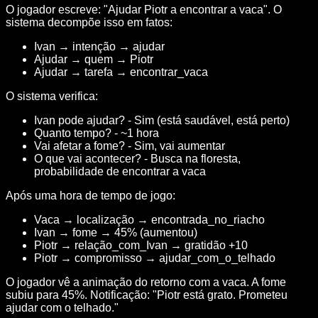
O jogador escreve: "Ajudar Piotr a encontrar a vaca". O
sistema decompõe isso em fatos:
Ivan → intenção → ajudar
Ajudar → quem → Piotr
Ajudar → tarefa → encontrar_vaca
O sistema verifica:
Ivan pode ajudar? - Sim (está saudável, está perto)
Quanto tempo? - ~1 hora
Vai afetar a fome? - Sim, vai aumentar
O que vai acontecer? - Busca na floresta,
probabilidade de encontrar a vaca
Após uma hora de tempo de jogo:
Vaca → localização → encontrada_no_riacho
Ivan → fome → 45% (aumentou)
Piotr → relação_com_Ivan → gratidão +10
Piotr → compromisso → ajudar_com_o_telhado
O jogador vê a animação do retorno com a vaca. A fome
subiu para 45%. Notificação: "Piotr está grato. Prometeu
ajudar com o telhado."