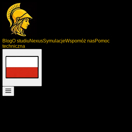
Blog
O studiu
Nexus
Symulacje
Wspomóż nas
Pomoc
techniczna