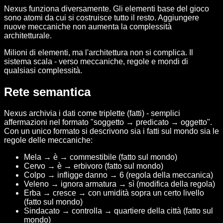
Nexus funziona diversamente. Gli elementi base del gioco
sono atomi da cui si costruisce tutto il resto. Aggiungere
nuove meccaniche non aumenta la complessità
architetturale.
Milioni di elementi, ma l'architettura non si complica. Il
sistema scala - verso meccaniche, regole e mondi di
qualsiasi complessità.
Rete semantica
Nexus archivia i dati come triplette (fatti) - semplici
affermazioni nel formato "soggetto → predicato → oggetto".
Con un unico formato si descrivono sia i fatti sul mondo sia le
regole delle meccaniche:
Mela → è → commestibile (fatto sul mondo)
Cervo → è → erbivoro (fatto sul mondo)
Colpo → infligge danno → 6 (regola della meccanica)
Veleno → ignora armatura → sì (modifica della regola)
Erba → cresce → con umidità sopra un certo livello
(fatto sul mondo)
Sindacato → controlla → quartiere della città (fatto sul
mondo)