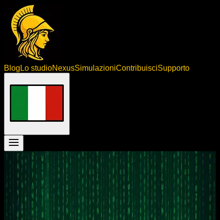
Blog
Lo studio
Nexus
Simulazioni
Contribuisci
Supporto