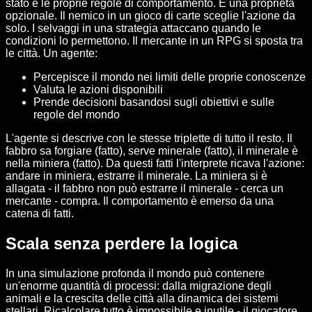
stato e le proprie regole di comportamento. È una proprietà
opzionale. Il nemico in un gioco di carte sceglie l'azione da
solo. I selvaggi in una strategia attaccano quando le
condizioni lo permettono. Il mercante in un RPG si sposta tra
le città. Un agente:
Percepisce il mondo nei limiti delle proprie conoscenze
Valuta le azioni disponibili
Prende decisioni basandosi sugli obiettivi e sulle
regole del mondo
L'agente si descrive con le stesse triplette di tutto il resto. Il
fabbro sa forgiare (fatto), serve minerale (fatto), il minerale è
nella miniera (fatto). Da questi fatti l'interprete ricava l'azione:
andare in miniera, estrarre il minerale. La miniera si è
allagata - il fabbro non può estrarre il minerale - cerca un
mercante - compra. Il comportamento è emerso da una
catena di fatti.
Scala senza perdere la logica
In una simulazione profonda il mondo può contenere
un'enorme quantità di processi: dalla migrazione degli
animali e la crescita delle città alla dinamica dei sistemi
stellari. Ricalcolare tutto è impossibile e inutile - il giocatore