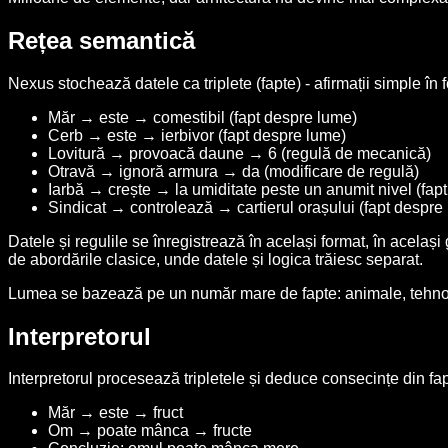
Rețea semantică
Nexus stochează datele ca triplete (fapte) - afirmații simple în 
Măr → este → comestibil (fapt despre lume)
Cerb → este → ierbivor (fapt despre lume)
Lovitură → provoacă daune → 6 (regulă de mecanică)
Otravă → ignoră armura → da (modificare de regulă)
Iarbă → crește → la umiditate peste un anumit nivel (fap
Sindicat → controlează → cartierul orașului (fapt despre
Datele și regulile se înregistrează în același format, în același gr
de abordările clasice, unde datele și logica trăiesc separat.
Lumea se bazează pe un număr mare de fapte: animale, tehnologii
Interpretorul
Interpretorul procesează tripletele și deduce consecințe din fap
Măr → este → fruct
Om → poate mânca → fructe