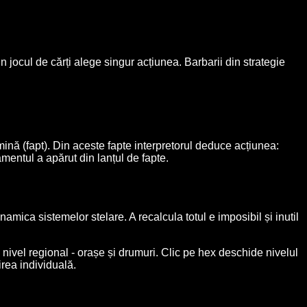
n jocul de cărți alege singur acțiunea. Barbarii din strategie
 mină (fapt). Din aceste fapte interpretorul deduce acțiunea:
entul a apărut din lanțul de fapte.
mica sistemelor stelare. A recalcula totul e imposibil și inutil
a nivel regional - orașe și drumuri. Clic pe hex deschide nivelul
irea individuală.