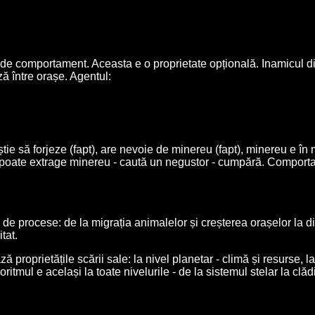
li de comportament. Aceasta e o proprietate opțională. Inamicul di
ă între orașe. Agentul:
 știe să forjeze (fapt), are nevoie de minereu (fapt), minereu e în
 poate extrage minereu - caută un negustor - cumpără. Comportam
 procese: de la migrația animalelor și creșterea orașelor la dina
tat.
proprietățile scării sale: la nivel planetar - climă și resurse, l
ritmul e același la toate nivelurile - de la sistemul stelar la clăd