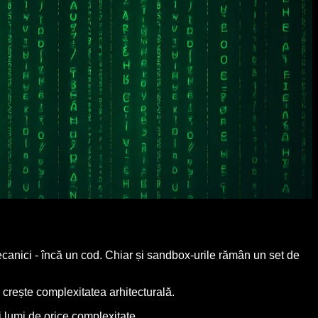
mecanici - încă un cod. Chiar și sandbox-urile rămân un set de
 crește complexitatea arhitecturală.
 lumi de orice complexitate.