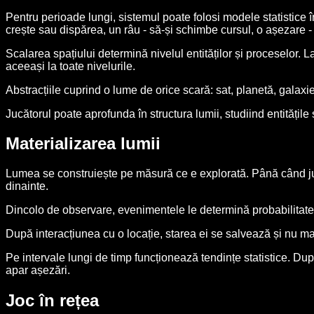
Pentru perioade lungi, sistemul poate folosi modele statistice 
crește sau dispărea, un râu - să-și schimbe cursul, o așezare -
Scalarea spațiului determină nivelul entităților și proceselor. La 
aceeași la toate nivelurile.
Abstracțiile cuprind o lume de orice scară: sat, planetă, galaxie
Jucătorul poate aprofunda în structura lumii, studiind entitățile 
Materializarea lumii
Lumea se construiește pe măsură ce e explorată. Până când jucăt
dinainte.
Dincolo de observare, evenimentele le determină probabilitatea
După interacțiunea cu o locație, starea ei se salvează și nu ma
Pe intervale lungi de timp funcționează tendințe statistice. D
apar așezări.
Joc în rețea