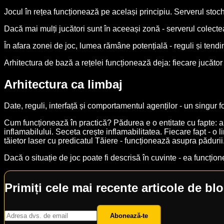
Jocul în rețea funcționează pe același principiu. Serverul stoch
Dacă mai mulți jucători sunt în aceeași zonă - serverul colecte
În afara zonei de joc, lumea rămâne potențială - reguli și tendinț
Arhitectura de bază a rețelei funcționează deja: fiecare jucător 
Arhitectura ca limbaj
Date, reguli, interfață și comportamentul agenților - un singur 
Cum funcționează în practică? Pădurea e o entitate cu fapte: a
inflamabilului. Seceta crește inflamabilitatea. Fiecare fapt - 
tăietor laser cu predicatul Tăiere - funcționează asupra pădu
Dacă o situație de joc poate fi descrisă în cuvinte - ea funcțio
Primiți cele mai recente articole de blo
Abonează-te