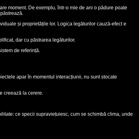
fiecare moment. De exemplu, într-o mie de ani o pădure poate
 păstrează.
ividuale și proprietățile lor. Logica legăturilor cauză-efect e
ificat, dar cu păstrarea legăturilor.
sistem de referință.
iectele apar în momentul interacțiunii, nu sunt stocate
e creează la cerere.
bilitate: ce specii supraviețuiesc, cum se schimbă clima, unde