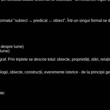
formatul "subiect → predicat → obiect". Într-un singur format se d
t despre lume)
 lume)
af. Prin triplete se descrie totul: obiecte, proprietăți, stări, rela
, obiecte, construcții, evenimente istorice - de la principii gen
te: