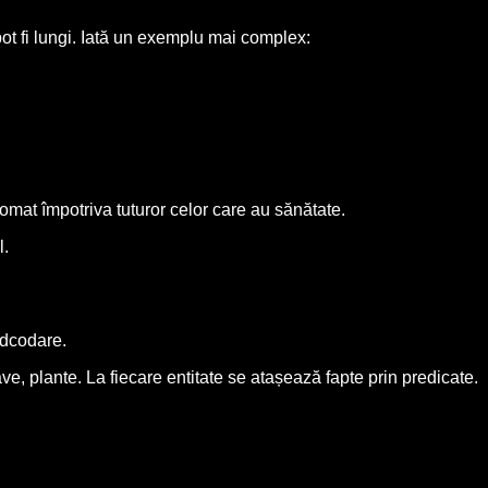
ot fi lungi. Iată un exemplu mai complex:
mat împotriva tuturor celor care au sănătate.
l.
ardcodare.
ave, plante. La fiecare entitate se atașează fapte prin predicate.