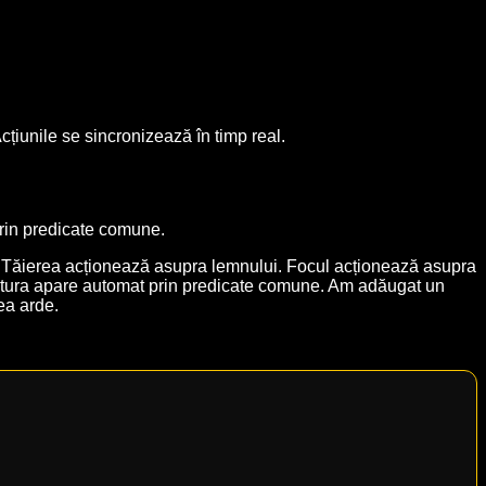
Acțiunile se sincronizează în timp real.
 prin predicate comune.
e. Tăierea acționează asupra lemnului. Focul acționează asupra
Legătura apare automat prin predicate comune. Am adăugat un
ea arde.