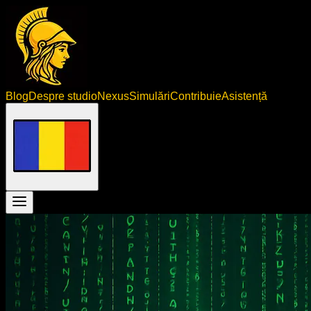
Blog
Despre studio
Nexus
Simulări
Contribuie
Asistență