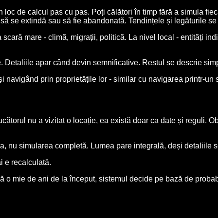
în loc de calcul pas cu pas. Poți călători în timp fără a simula 
 să se extindă sau să fie abandonată. Tendințele și legăturile se
scară mare - climă, migrații, politică. La nivel local - entități ind
. Detaliile apar când devin semnificative. Restul se descrie simpl
și navigând prin proprietățile lor - similar cu navigarea printr-un 
orul nu a vizitat o locație, ea există doar ca date și reguli. Ob
, nu simularea completă. Lumea pare integrală, deși detaliile s
i e recalculată.
upă o mie de ani de la început, sistemul decide pe bază de proba