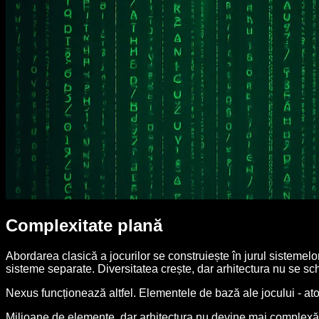
Complexitate plană
Abordarea clasică a jocurilor se construiește în jurul sistemelo
sisteme separate. Diversitatea crește, dar arhitectura nu se sc
Nexus funcționează altfel. Elementele de bază ale jocului - at
Milioane de elemente, dar arhitectura nu devine mai complexă d