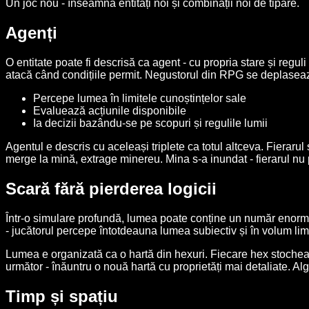
Un joc nou - înseamnă entități noi și combinații noi de tipare.
Agenți
O entitate poate fi descrisă ca agent - cu propria stare și regu
atacă când condițiile permit. Negustorul din RPG se deplaseaz
Percepe lumea în limitele cunoștințelor sale
Evaluează acțiunile disponibile
Ia decizii bazându-se pe scopuri și regulile lumii
Agentul e descris cu aceleași triplete ca totul altceva. Fierarul
merge la mină, extrage minereu. Mina s-a inundat - fierarul nu
Scară fără pierderea logicii
Într-o simulare profundă, lumea poate conține un număr enorm de
- jucătorul percepe întotdeauna lumea subiectiv și în volum limi
Lumea e organizată ca o hartă din hexuri. Fiecare hex stochează 
următor - înăuntru o nouă hartă cu proprietăți mai detaliate. Algo
Timp și spațiu