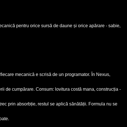
mecanică pentru orice sursă de daune și orice apărare - sabie,
d: fiecare mecanică e scrisă de un programator. În Nexus,
uterii de cumpărare. Consum: lovitura costă mana, construcția -
ec prin absorbție, restul se aplică sănătății. Formula nu se
oate.