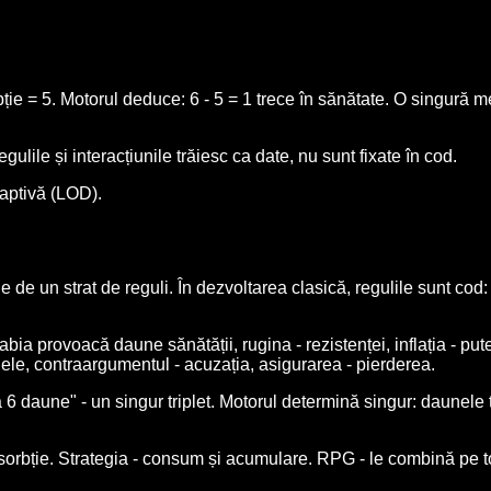
ție = 5. Motorul deduce: 6 - 5 = 1 trece în sănătate. O singură 
ulile și interacțiunile trăiesc ca date, nu sunt fixate în cod.
daptivă (LOD).
e de un strat de reguli. În dezvoltarea clasică, regulile sunt co
abia provoacă daune sănătății, rugina - rezistenței, inflația - p
ele, contraargumentul - acuzația, asigurarea - pierderea.
 daune" - un singur triplet. Motorul determină singur: daunele tr
bsorbție. Strategia - consum și acumulare. RPG - le combină pe t