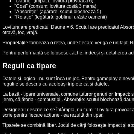
"Daune" (impact: lovitura provoacă 6)
"Cost" (consum: lovitura costă 3 mana)
"Absorbție" (apărare: scutul blochează 5)
"Relație" (legătură: goblinul urăște oamenii)
Lovitura are predicatul Daune = 6. Scutul are predicatul Absorb
otravă, foc, vrajă.
Proprietățile formează o rețea, unde fiecare verigă e un fapt. Reg
Pentru performanță se folosesc cache, indecși și detalierea a
Reguli ca tipare
Datele și logica - nu sunt încă un joc. Pentru gameplay e nevoi
regulile se descriu cu aceleași triplete ca și datele.
La bază - tipare universale, comune tuturor genurilor. Impact: s
lemn, călătoria - combustibil. Absorbție: scutul blochează daun
Designerul descrie ce se întâmplă, nu cum. "Lovitura provoacă 6
scrie pentru fiecare acțiune - ea rezultă din tipar.
Tiparele se combină liber. Jocul de cărți folosește impact și a