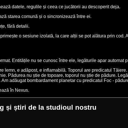
ează datele, regulile și ceea ce jucătorii au descoperit deja.
ază starea comună și o sincronizează între ei.
e, fără detalii.
primește o sesiune izolată, la care alții se pot alătura prin cod. 
format. Entitățile nu se cunosc între ele, legăturile apar automat
re lemn, e adăpost, e inflamabilă. Toporul are predicatul Tăier
o linie. Pădurea nu știe de topoare, toporul nu știe de pădure. 
rii. Am adăugat bombardament planetar cu predicatul Foc - pădur
nează în Nexus.
g și știri de la studioul nostru