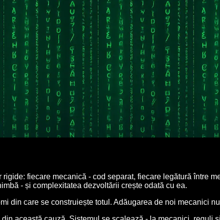
Cum funcționează Nexus
r rigide: fiecare mecanică - cod separat, fiecare legătură între 
himbă - și complexitatea dezvoltării crește odată cu ea.
omi din care se construiește totul. Adăugarea de noi mecanici nu
in această cauză. Sistemul se scalează - la mecanici, reguli și