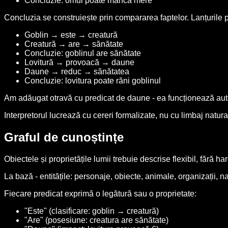
Concluzie: omul poate mânca mere
Concluzia se construiește prin compararea faptelor. Lanțurile p
Goblin → este → creatură
Creatură → are → sănătate
Concluzie: goblinul are sănătate
Lovitură → provoacă → daune
Daune → reduc → sănătatea
Concluzie: lovitura poate răni goblinul
Am adăugat otravă cu predicat de daune - ea funcționează auto
Interpretorul lucrează cu cereri formalizate, nu cu limbaj natura
Graful de cunoștințe
Obiectele și proprietățile lumii trebuie descrise flexibil, fără h
La bază - entitățile: personaje, obiecte, animale, organizații, n
Fiecare predicat exprimă o legătură sau o proprietate:
"Este" (clasificare: goblin → creatură)
"Are" (posesiune: creatura are sănătate)